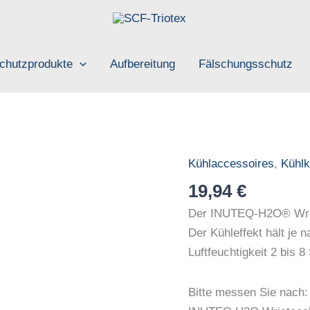
chutzprodukte
Aufbereitung
Fälschungsschutz
Kühlaccessoires
,
Kühlk
INUTEQ
H2O
19,94
€
Wristcool
Der INUTEQ-H2O® Wrist
PRO
Der Kühleffekt hält je
(2er-
Luftfeuchtigkeit 2 bis 8
Set)
-
Bitte messen Sie nach:
Kühlt