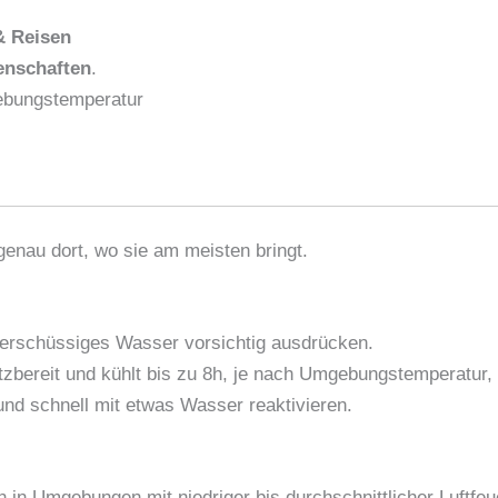
 & Reisen
genschaften
.
gebungstemperatur
genau dort, wo sie am meisten bringt.
berschüssiges Wasser vorsichtig ausdrücken.
bereit und kühlt bis zu 8h, je nach Umgebungstemperatur, L
und schnell mit etwas Wasser reaktivieren.
in Umgebungen mit niedriger bis durchschnittlicher Luftfeuc