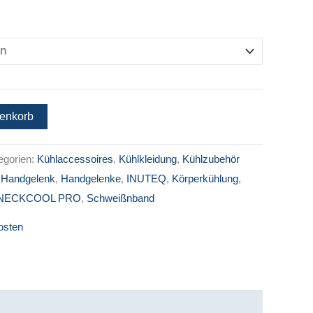
renkorb
egorien:
Kühlaccessoires
,
Kühlkleidung
,
Kühlzubehör
,
Handgelenk
,
Handgelenke
,
INUTEQ
,
Körperkühlung
,
NECKCOOL PRO
,
Schweißnband
osten