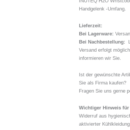
INUTEQ H2O Wristcool 
den
Handgelenk -Umfang.
Blutkreislauf
Menge
Lieferzeit:
Bei Lagerware:
Versand
Bei Nachbestellung:
Li
Versand erfolgt möglich
informieren wir Sie.
Ist der gewünschte Arti
Sie als Firma kaufen?
Fragen Sie uns gerne p
Wichtiger Hinweis für
Widerruf aus hygienisc
aktivierter Kühlkleidun