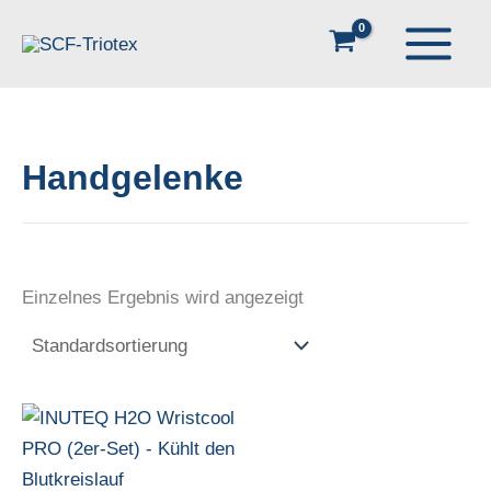
Zum
Inhalt
springen
Handgelenke
Einzelnes Ergebnis wird angezeigt
Dieses
Produkt
weist