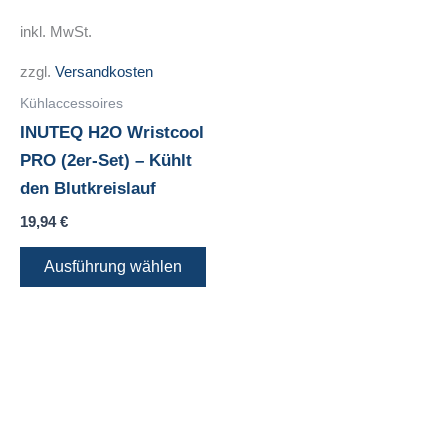
mehrere
inkl. MwSt.
Varianten
zzgl.
Versandkosten
auf.
Die
Kühlaccessoires
Optionen
INUTEQ H2O Wristcool
können
PRO (2er-Set) – Kühlt
auf
den Blutkreislauf
der
19,94
€
Produktseite
Ausführung wählen
gewählt
werden