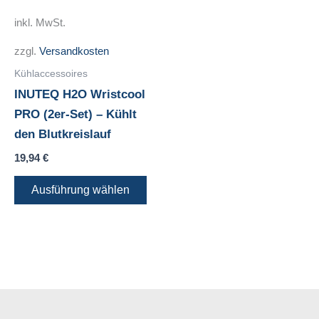
mehrere
inkl. MwSt.
Varianten
zzgl.
Versandkosten
auf.
Die
Kühlaccessoires
Optionen
INUTEQ H2O Wristcool
können
PRO (2er-Set) – Kühlt
auf
den Blutkreislauf
der
19,94
€
Produktseite
Ausführung wählen
gewählt
werden