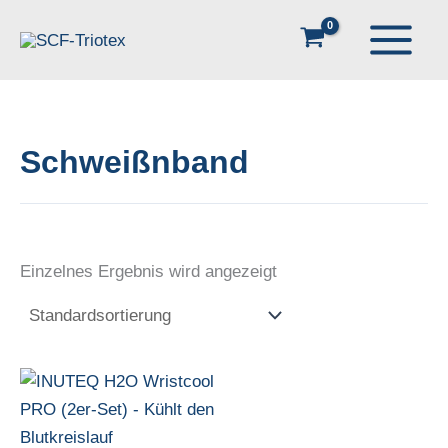
Zum
Inhalt
springen
Schweißnband
Einzelnes Ergebnis wird angezeigt
Dieses
Produkt
weist