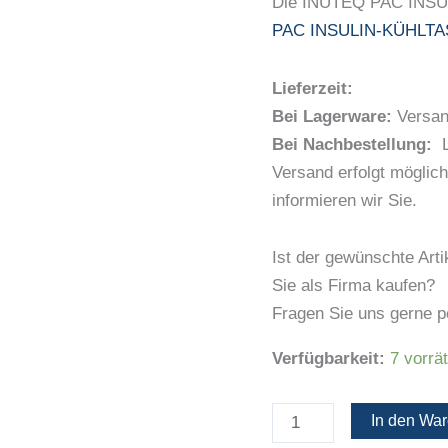
Die INUTEQ PAC INSULI
&
PAC INSULIN-KÜHLT
Medikamente
(2
Lieferzeit:
Stk.)
Bei Lagerware:
Versand
Menge
Bei Nachbestellung:
Li
Versand erfolgt möglich
informieren wir Sie.
Ist der gewünschte Arti
Sie als Firma kaufen?
Fragen Sie uns gerne p
Verfügbarkeit:
7 vorrä
In den Wa