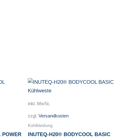
ieses
Dieses
odukt
Produkt
ist
weist
inkl. MwSt.
ehrere
mehrere
zzgl.
Versandkosten
rianten
Varianten
f.
auf.
Kühlkleidung
e
Die
L POWER
INUTEQ-H20® BODYCOOL BASIC