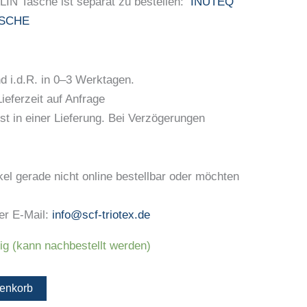
N Tasche ist separat zu bestellen:
INUTEQ
ASCHE
 i.d.R. in 0–3 Werktagen.
eferzeit auf Anfrage
st in einer Lieferung. Bei Verzögerungen
kel gerade nicht online bestellbar oder möchten
er E-Mail:
info@scf-triotex.de
tig (kann nachbestellt werden)
renkorb