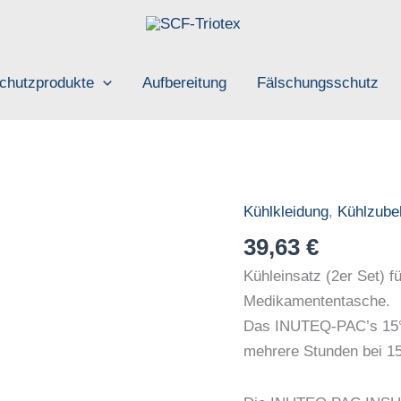
chutzprodukte
Aufbereitung
Fälschungsschutz
Kühlkleidung
,
Kühlzube
INUTEQ
PAC
39,63
€
PCM
Kühleinsatz (2er Set) f
15
Medikamententasche.
°C
Das INUTEQ-PAC’s 15°C
Kühlpacks
mehrere Stunden bei 1
für
Insulin