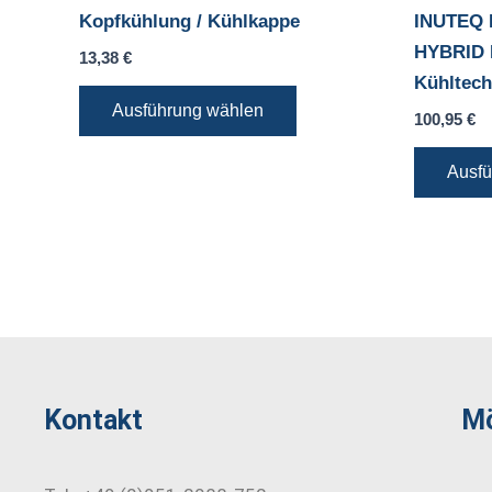
Optionen
Kopfkühlung / Kühlkappe
INUTEQ
können
HYBRID K
13,38
€
auf
Kühltech
der
Ausführung wählen
100,95
€
Produktseite
gewählt
Ausfü
werden
Kontakt
Mö