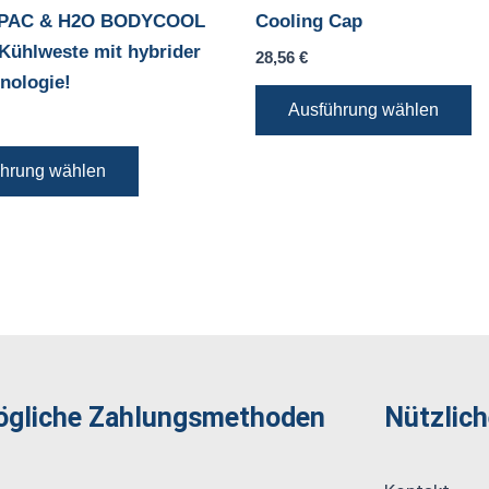
Optionen
Op
 PAC & H2O BODYCOOL
Cooling Cap
können
k
ühlweste mit hybrider
28,56
€
auf
au
nologie!
der
de
Ausführung wählen
Produktseite
Pr
gewählt
ge
hrung wählen
werden
w
gliche Zahlungs­methoden
Nützlich