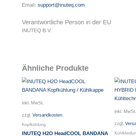
Email:
support@inuteq.com
Verantwortliche Person in der EU
INUTEQ B.V.
Ähnliche Produkte
Dieses
Produkt
weist
inkl. MwSt.
mehrere
inkl. MwSt
zzgl.
Versandkosten
Varianten
zzgl.
Vers
auf.
Kopfkühlung
Die
Kühlkleidu
INUTEQ H2O HeadCOOL BANDANA