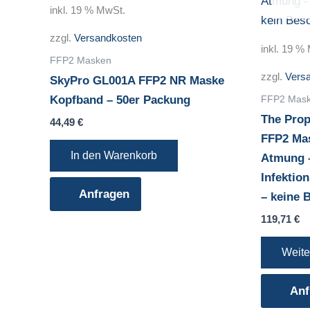
inkl. 19 % MwSt.
zzgl.
Versandkosten
inkl. 19 %
FFP2 Masken
zzgl.
Vers
SkyPro GL001A FFP2 NR Maske
FFP2 Mas
Kopfband – 50er Packung
The Prop
44,49
€
FFP2 Mas
In den Warenkorb
Atmung 
Infektio
Anfragen
– keine 
119,71
€
Weite
Anf