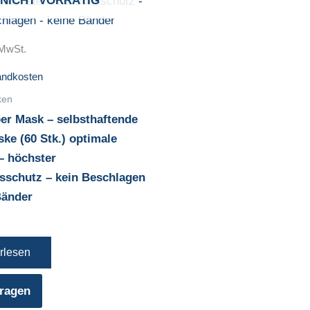
NICHT VORRÄTIG
 MwSt.
andkosten
ken
er Mask – selbsthaftende
ke (60 Stk.) optimale
– höchster
nsschutz – kein Beschlagen
Bänder
rlesen
ragen