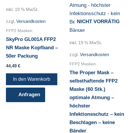
inkl. 19 % MwSt.
zzgl.
Versandkosten
NICHT VORRÄTIG
FFP2 Masken
SkyPro GL001A FFP2
inkl. 19 % MwSt.
NR Maske Kopfband –
zzgl.
Versandkosten
50er Packung
FFP2 Masken
44,49
€
The Proper Mask –
In den Warenkorb
selbsthaftende FFP2
Maske (60 Stk.)
Anfragen
optimale Atmung –
höchster
Infektionsschutz – kein
Beschlagen – keine
Bänder