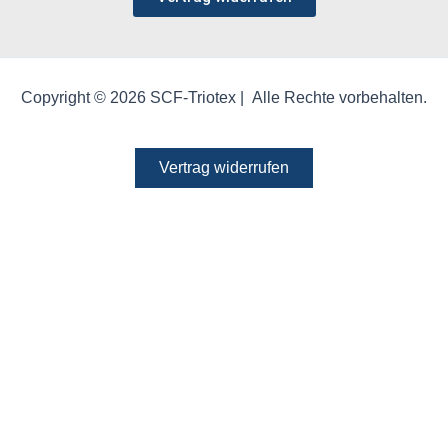
Copyright © 2026 SCF-Triotex | Alle Rechte vorbehalten.
Vertrag widerrufen
Bleiben Sie informiert!
Abonnieren Sie jetzt unseren Newsletter und
sichern Sie sich einen
10%-Rabatt
* auf coole
Kühlkleidung in unserem Webshop.