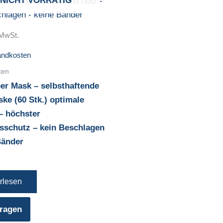
NICHT VORRÄTIG
 MwSt.
andkosten
ken
er Mask – selbsthaftende
ke (60 Stk.) optimale
– höchster
nsschutz – kein Beschlagen
Bänder
rlesen
ragen