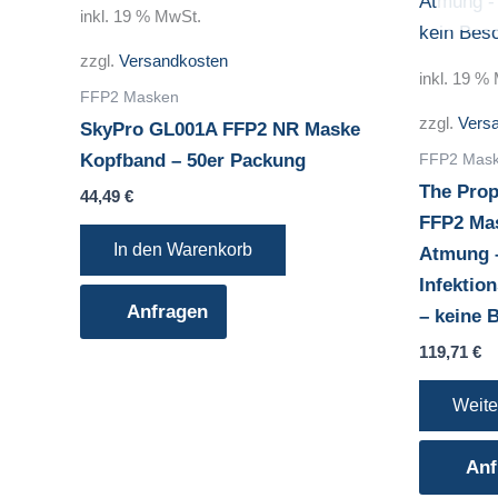
inkl. 19 % MwSt.
zzgl.
Versandkosten
inkl. 19 %
FFP2 Masken
zzgl.
Vers
SkyPro GL001A FFP2 NR Maske
FFP2 Mas
Kopfband – 50er Packung
The Prop
44,49
€
FFP2 Mas
In den Warenkorb
Atmung 
Infektio
Anfragen
– keine 
119,71
€
Weite
Anf