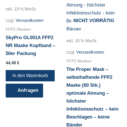
inkl. 19 % MwSt.
zzgl.
Versandkosten
NICHT VORRÄTIG
FFP2 Masken
SkyPro GL001A FFP2
inkl. 19 % MwSt.
NR Maske Kopfband –
zzgl.
Versandkosten
50er Packung
FFP2 Masken
44,49
€
The Proper Mask –
In den Warenkorb
selbsthaftende FFP2
Maske (60 Stk.)
Anfragen
optimale Atmung –
höchster
Infektionsschutz – kein
Beschlagen – keine
Bänder