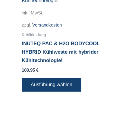
weist
mehrere
inkl. MwSt.
Varianten
zzgl.
Versandkosten
auf.
Die
Kühlkleidung
Optionen
INUTEQ PAC & H2O BODYCOOL
können
HYBRID Kühlweste mit hybrider
auf
Kühltechnologie!
der
100,95
€
Produktseite
gewählt
Ausführung wählen
werden