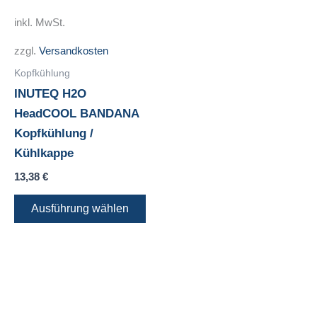
mehrere
inkl. MwSt.
Varianten
zzgl.
Versandkosten
auf.
Die
Kopfkühlung
Optionen
INUTEQ H2O
können
HeadCOOL BANDANA
auf
Kopfkühlung /
der
Kühlkappe
Produktseite
13,38
€
gewählt
Ausführung wählen
werden