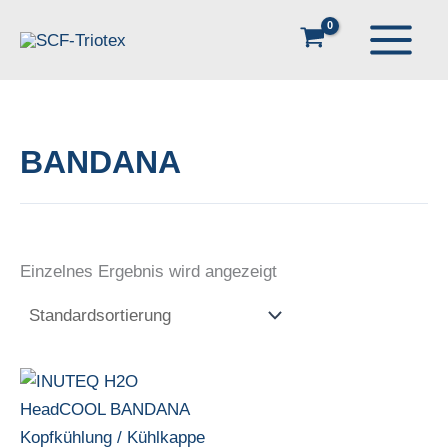
Zum
Inhalt
springen
BANDANA
Einzelnes Ergebnis wird angezeigt
Dieses
Produkt
weist